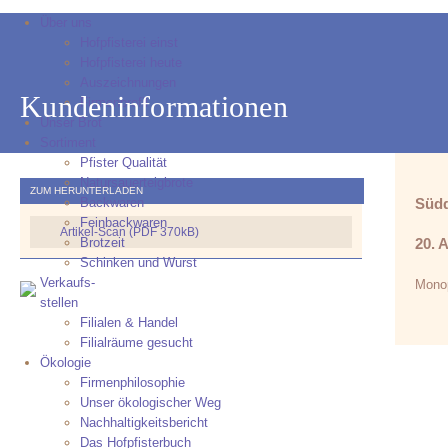
Über uns
Hofpfisterei einst
Hofpfisterei heute
Auszeichnungen
Kundeninformationen
Firmenprofil
Unser Brot
Sortiment
Pfister Qualität
Natursauerteigbrote
ZUM HERUNTERLADEN
Backwaren
Südd
Feinbackwaren
Artikel-Scan (PDF 370kB)
Brotzeit
20. 
Schinken und Wurst
Verkaufs-
Monop
stellen
Filialen & Handel
Filialräume gesucht
Ökologie
Firmenphilosophie
Unser ökologischer Weg
Nachhaltigkeitsbericht
Das Hofpfisterbuch