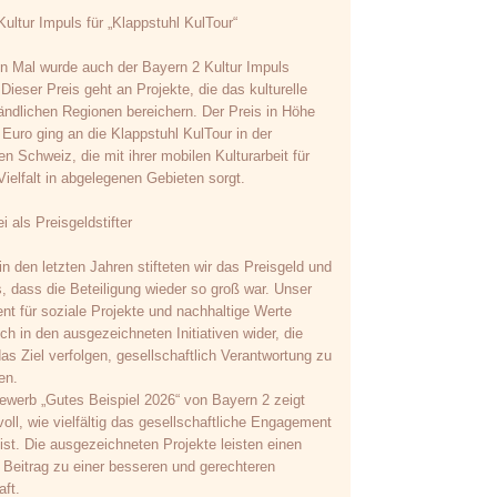
ultur Impuls für „Klappstuhl KulTour“
n Mal wurde auch der Bayern 2 Kultur Impuls
 Dieser Preis geht an Projekte, die das kulturelle
ländlichen Regionen bereichern. Der Preis in Höhe
Euro ging an die Klappstuhl KulTour in der
n Schweiz, die mit ihrer mobilen Kulturarbeit für
 Vielfalt in abgelegenen Gebieten sorgt.
ei als Preisgeldstifter
n den letzten Jahren stifteten wir das Preisgeld und
, dass die Beteiligung wieder so groß war. Unser
t für soziale Projekte und nachhaltige Werte
ich in den ausgezeichneten Initiativen wider, die
as Ziel verfolgen, gesellschaftlich Verantwortung zu
en.
ewerb „Gutes Beispiel 2026“ von Bayern 2 zeigt
oll, wie vielfältig das gesellschaftliche Engagement
ist. Die ausgezeichneten Projekte leisten einen
n Beitrag zu einer besseren und gerechteren
aft.