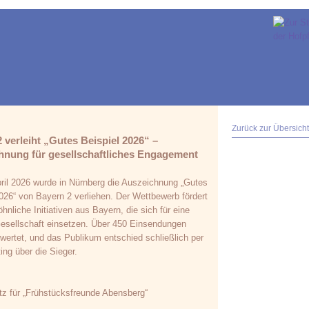
Zurück zur Übersicht
 verleiht „Gutes Beispiel 2026“ –
hnung für gesellschaftliches Engagement
ril 2026 wurde in Nürnberg die Auszeichnung „Gutes
2026“ von Bayern 2 verliehen. Der Wettbewerb fördert
nliche Initiativen aus Bayern, die sich für eine
esellschaft einsetzen. Über 450 Einsendungen
wertet, und das Publikum entschied schließlich per
ing über die Sieger.
atz für „Frühstücksfreunde Abensberg“