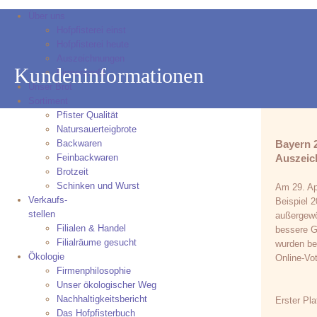
Über uns
Hofpfisterei einst
Hofpfisterei heute
Auszeichnungen
Kundeninformationen
Firmenprofil
Unser Brot
Sortiment
Pfister Qualität
Natursauerteigbrote
Backwaren
Bayern 2
Feinbackwaren
Auszeic
Brotzeit
Schinken und Wurst
Am 29. Ap
Verkaufs-
Beispiel 
stellen
außergewöh
Filialen & Handel
bessere G
Filialräume gesucht
wurden be
Ökologie
Online-Vot
Firmenphilosophie
Unser ökologischer Weg
Nachhaltigkeitsbericht
Erster Pl
Das Hofpfisterbuch