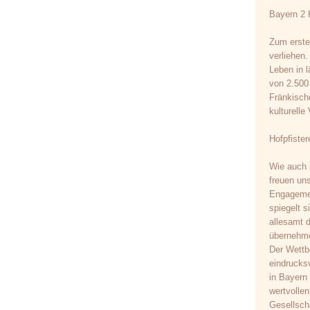
Bayern 2 K
Zum erste
verliehen.
Leben in 
von 2.500 
Fränkische
kulturelle
Hofpfister
Wie auch i
freuen uns
Engagemen
spiegelt s
allesamt d
übernehm
Der Wettb
eindrucksv
in Bayern 
wertvolle
Gesellsch