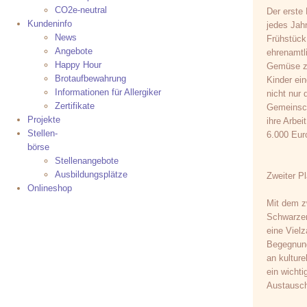
CO2e-neutral
Der erste
Kundeninfo
jedes Jah
News
Frühstück
Angebote
ehrenamtl
Happy Hour
Gemüse zu
Brotaufbewahrung
Kinder ein
Informationen für Allergiker
nicht nur
Zertifikate
Gemeinsch
Projekte
ihre Arbei
Stellen-
6.000 Eur
börse
Stellenangebote
Ausbildungsplätze
Zweiter Pla
Onlineshop
Mit dem zw
Schwarzen
eine Viel
Begegnung
an kulture
ein wicht
Austausc