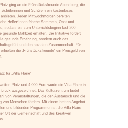
 Platz ging an die Frühstücksfreunde Abensberg, die
r Schülerinnen und Schülern ein kostenloses
 anbieten. Jeden Mittwochmorgen bereiten
iche Helfer*innen frische Semmeln, Obst und
, sodass bis zum Unterrichtsbeginn fast 300
e gesunde Mahlzeit erhalten. Die Initiative fördert
 die gesunde Ernährung, sondern auch das
aftsgefühl und den sozialen Zusammenhalt. Für
t erhielten die „Frühstücksfreunde“ ein Preisgeld von
o.
tz für „Villa Flaire“
eiten Platz und 4.000 Euro wurde die Villa Flaire in
bruck ausgezeichnet. Das Kulturzentrum bietet
zahl von Veranstaltungen, die den Austausch und die
 von Menschen fördern. Mit einem breiten Angebot
llen und bildenden Programmen ist die Villa Flaire
iger Ort der Gemeinschaft und des kreativen
hs.