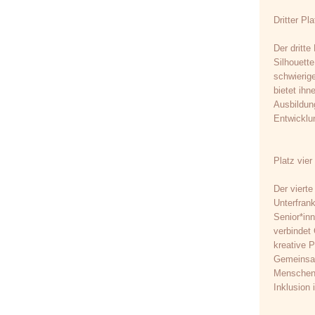
Dritter Pla
Der dritte
Silhouette
schwierig
bietet ihn
Ausbildung
Entwicklun
Platz vier
Der vierte
Unterfran
Senior*inn
verbindet
kreative P
Gemeinsam
Menschen 
Inklusion 