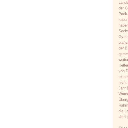
Lande
der C
Pack-
leide
haben
Sechs
Gymna
plane
der B
gemei
weite
Helfe
von D
teiln
nicht
Jahr 
Wunsc
Überg
Rahme
die L
dem j