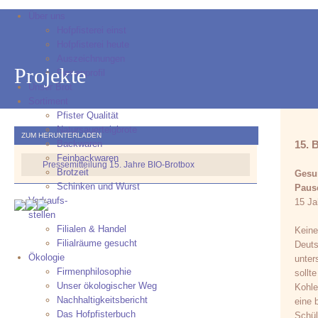
Über uns
Hofpfisterei einst
Hofpfisterei heute
Auszeichnungen
Projekte
Firmenprofil
Unser Brot
Sortiment
Pfister Qualität
Natursauerteigbrote
ZUM HERUNTERLADEN
Backwaren
15. 
Feinbackwaren
Pressemitteilung 15. Jahre BIO-Brotbox
Brotzeit
Gesun
Schinken und Wurst
Pause
Verkaufs-
15 Ja
stellen
Filialen & Handel
Keine
Filialräume gesucht
Deuts
Ökologie
unter
Firmenphilosophie
sollt
Unser ökologischer Weg
Kohle
Nachhaltigkeitsbericht
eine 
Das Hofpfisterbuch
Schül