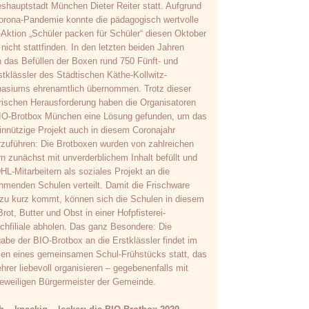
shauptstadt München Dieter Reiter statt. Aufgrund
orona-Pandemie konnte die pädagogisch wertvolle
Aktion „Schüler packen für Schüler“ diesen Oktober
r nicht stattfinden. In den letzten beiden Jahren
 das Befüllen der Boxen rund 750 Fünft- und
tklässler des Städtischen Käthe-Kollwitz-
siums ehrenamtlich übernommen. Trotz dieser
rischen Herausforderung haben die Organisatoren
IO-Brotbox München eine Lösung gefunden, um das
nnützige Projekt auch in diesem Coronajahr
rzuführen: Die Brotboxen wurden von zahlreichen
rn zunächst mit unverderblichem Inhalt befüllt und
HL-Mitarbeitern als soziales Projekt an die
ehmenden Schulen verteilt. Damit die Frischware
 zu kurz kommt, können sich die Schulen in diesem
Brot, Butter und Obst in einer Hofpfisterei-
hfiliale abholen. Das ganz Besondere: Die
abe der BIO-Brotbox an die Erstklässler findet im
n eines gemeinsamen Schul-Frühstücks statt, das
ehrer liebevoll organisieren – gegebenenfalls mit
eweiligen Bürgermeister der Gemeinde.