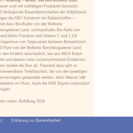
h – knackig – lecker: die BIO-Brotbox 2020
oxen sind mit vielfältigen Produkten bestückt:
0 ökologische Bauernbrotscheiben der Hofpfisterei
rgen die ABC-Schützen mit Ballaststoffen –
nd dazu Bio-Butter von der Molkerei
tesgadener Land, schmackhafte Bio-Äpfel von
land liefern Folsäure und Vitamin C und 1,13t
chgenmus von Tarpa einen leckeren Brotaufstrich.
0 Flyer von der Molkerei Berchtesgadener Land
n den Kindern anschaulich, wie aus Milch Butter
eht und ebenso viele Leckerschmecker-Entdecker-
ein runden die Box ab. Passend dazu gibt es
rverwendbare Trinkflaschen, die von den jeweiligen
rversorgern gespendet werden, denn Wasser hält
edanken im Fluss. Auch die AOK Bayern unterstützt
rojekt.
links unten: Befüllung 2019
tz
Erklärung zur Barrierefreiheit