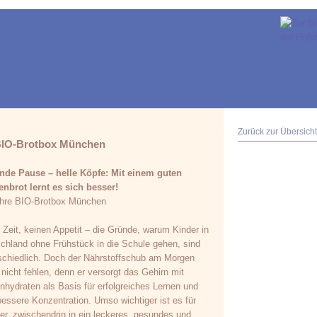
Zurück zur Übersicht
BIO-Brotbox München
de Pause – helle Köpfe: Mit einem guten
nbrot lernt es sich besser!
hre BIO-Brotbox München
 Zeit, keinen Appetit – die Gründe, warum Kinder in
chland ohne Frühstück in die Schule gehen, sind
schiedlich. Doch der Nährstoffschub am Morgen
e nicht fehlen, denn er versorgt das Gehirn mit
nhydraten als Basis für erfolgreiches Lernen und
bessere Konzentration. Umso wichtiger ist es für
er, zwischendrin in ein leckeres, gesundes und