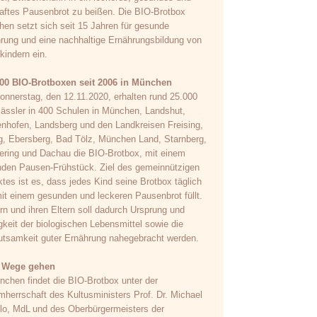
aftes Pausenbrot zu beißen. Die BIO-Brotbox
en setzt sich seit 15 Jahren für gesunde
rung und eine nachhaltige Ernährungsbildung von
kindern ein.
00 BIO-Brotboxen seit 2006 in München
nnerstag, den 12.11.2020, erhalten rund 25.000
lässler in 400 Schulen in München, Landshut,
enhofen, Landsberg und den Landkreisen Freising,
g, Ebersberg, Bad Tölz, München Land, Starnberg,
ring und Dachau die BIO-Brotbox, mit einem
den Pausen-Frühstück. Ziel des gemeinnützigen
ktes ist es, dass jedes Kind seine Brotbox täglich
it einem gesunden und leckeren Pausenbrot füllt.
rn und ihren Eltern soll dadurch Ursprung und
gkeit der biologischen Lebensmittel sowie die
tsamkeit guter Ernährung nahegebracht werden.
 Wege gehen
nchen findet die BIO-Brotbox unter der
mherrschaft des Kultusministers Prof. Dr. Michael
lo, MdL und des Oberbürgermeisters der