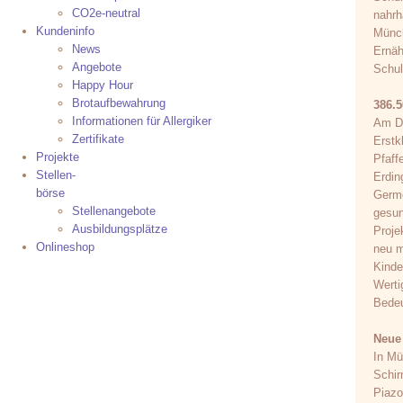
CO2e-neutral
nahrh
Kundeninfo
Münch
News
Ernäh
Angebote
Schul
Happy Hour
Brotaufbewahrung
386.5
Informationen für Allergiker
Am Do
Zertifikate
Erstk
Projekte
Pfaff
Stellen-
Erdin
börse
Germe
Stellenangebote
gesun
Ausbildungsplätze
Proje
Onlineshop
neu m
Kinde
Werti
Bedeu
Neue
In Mü
Schir
Piazo