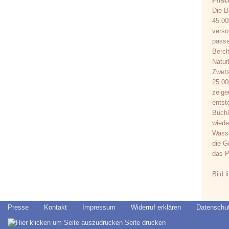
Frisc
Die B
45.00
verso
passe
Berch
Natur
Zwets
25.00
zeige
entst
Büchl
wiede
Wasse
die G
das P
Bild 
Presse
Kontakt
Impressum
Widerruf erklären
Datenschu
Seite drucken