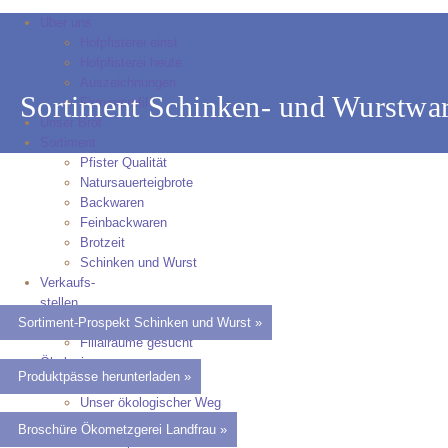
Über uns
Hofpfisterei einst
Hofpfisterei heute
Auszeichnungen
Sortiment Schinken- und Wurstwa
Firmenprofil
Unser Brot
Sortiment
Pfister Qualität
Natursauerteigbrote
Backwaren
Feinbackwaren
Brotzeit
Schinken und Wurst
Verkaufs-
stellen
Sortiment-Prospekt Schinken und Wurst »
Filialen & Handel
Filialräume gesucht
Ökologie
Produktpässe herunterladen »
Firmenphilosophie
Unser ökologischer Weg
Nachhaltigkeitsbericht
Broschüre Ökometzgerei Landfrau »
Das Hofpfisterbuch