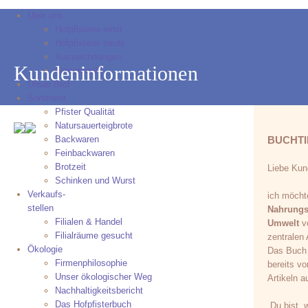
Über uns
Hofpfisterei einst
Hofpfisterei heute
Auszeichnungen
Kundeninformationen
Firmenprofil
Unser Brot
Sortiment
Pfister Qualität
Natursauerteigbrote
Backwaren
BUCHTI
Feinbackwaren
Brotzeit
Liebe Kun
Schinken und Wurst
Verkaufs-
ich möcht
stellen
Nahrungsm
Filialen & Handel
Umwelt
vo
Filialräume gesucht
zentralen
Ökologie
Das Buch 
Firmenphilosophie
bereits v
Unser ökologischer Weg
Artikeln a
Nachhaltigkeitsbericht
Das Hofpfisterbuch
„Du bist,