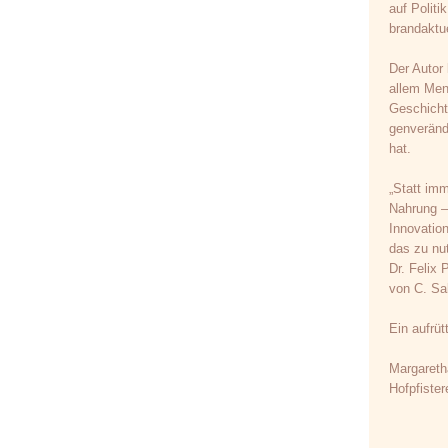
auf Politi
brandaktue
Der Autor 
allem Men
Geschicht
genveränd
hat.
„Statt im
Nahrung –
Innovation
das zu nut
Dr. Felix
von C. Sa
Ein aufrü
Margareth
Hofpfister