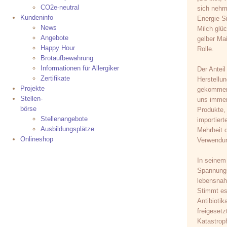
CO2e-neutral
sich nehme
Kundeninfo
Energie Si
News
Milch glü
Angebote
gelber Ma
Happy Hour
Rolle.
Brotaufbewahrung
Informationen für Allergiker
Der Anteil
Zertifikate
Herstellu
Projekte
gekommen 
Stellen-
uns immer
börse
Produkte,
Stellenangebote
importiert
Ausbildungsplätze
Mehrheit 
Onlineshop
Verwendun
In seinem 
Spannungs
lebensnah
Stimmt es
Antibioti
freigesetz
Katastroph