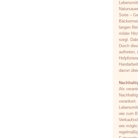
Lebensmitt
Natursaue
Sorte – Ge
Bäckermeis
langen Rei
milder Hit
sorgt. Dab
Durch dies
auftreten, 
Hofpfister
Handarbeit
davon übe
Nachhalti
Als veran
Nachhaltig
verankert.
Lebensmit
wie zum Be
Verkaufsst
wie möglic
regelmäßig