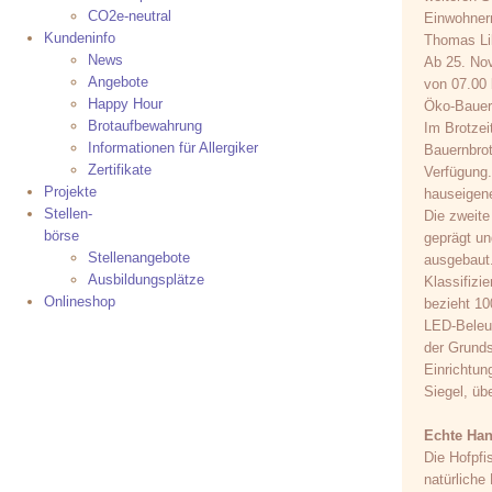
CO2e-neutral
Einwohner
Kundeninfo
Thomas Lil
News
Ab 25. No
Angebote
von 07.00 
Happy Hour
Öko-Bauer
Brotaufbewahrung
Im Brotzei
Informationen für Allergiker
Bauernbrot
Zertifikate
Verfügung.
Projekte
hauseigene
Stellen-
Die zweite
börse
geprägt un
Stellenangebote
ausgebaut.
Ausbildungsplätze
Klassifizi
Onlineshop
bezieht 10
LED-Beleu
der Grunds
Einrichtun
Siegel, üb
Echte Ha
Die Hofpfis
natürliche