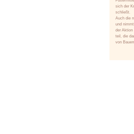
Futtermitt
sich der K
schließt.
Auch die n
und nimmt
der Aktion
teil, die 
von Bauern