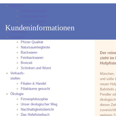
Über uns
Hofpfisterei einst
Hofpfisterei heute
Auszeichnungen
Kundeninformationen
Firmenprofil
Unser Brot
Sortiment
Pfister Qualität
Natursauerteigbrote
Backwaren
Der rein
Feinbackwaren
zieht im
Brotzeit
Hofpfiste
Schinken und Wurst
Verkaufs-
München, d
stellen
und süße L
Filialen & Handel
neuen Hofp
Filialräume gesucht
Bahnhofs g
Ökologie
Pendler ode
Firmenphilosophie
ökologisch
Unser ökologischer Weg
diesen Zei
Nachhaltigkeitsbericht
zuversicht
Das Hofpfisterbuch
weiteren S