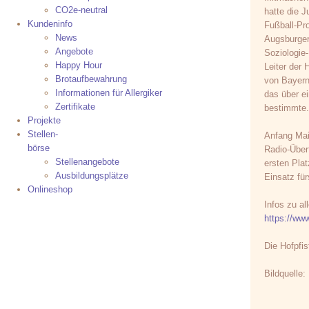
CO2e-neutral
hatte die J
Kundeninfo
Fußball-Pro
News
Augsburger
Angebote
Soziologie
Happy Hour
Leiter der 
Brotaufbewahrung
von Bayern
Informationen für Allergiker
das über ei
Zertifikate
bestimmte.
Projekte
Stellen-
Anfang Mai 
börse
Radio-Über
Stellenangebote
ersten Pla
Ausbildungsplätze
Einsatz fü
Onlineshop
Infos zu al
https://www
Die Hofpfis
Bildquelle: