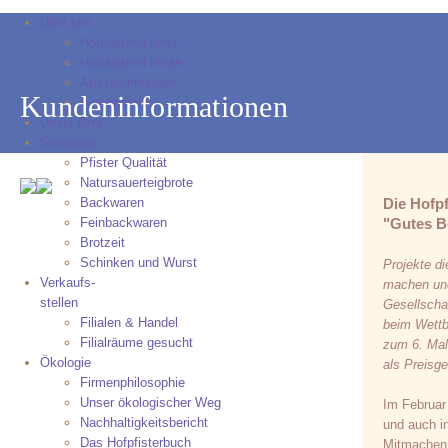
Über uns
Hofpfisterei einst
Hofpfisterei heute
Auszeichnungen
Kundeninformationen
Firmenprofil
Unser Brot
Sortiment
Pfister Qualität
Natursauerteigbrote
Backwaren
Die Hofpf
Feinbackwaren
"Gutes B
Brotzeit
Schinken und Wurst
Projekte di
Verkaufs-
machen und
stellen
Gesellscha
Filialen & Handel
beim Wettbe
Filialräume gesucht
zum 6. Mal
Ökologie
als Preisgel
Firmenphilosophie
Unser ökologischer Weg
Im Februar
Nachhaltigkeitsbericht
und auch in
Das Hofpfisterbuch
Mitmachen 