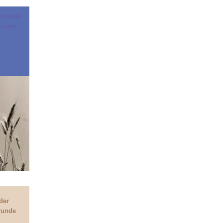
der
 runde