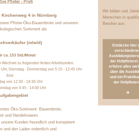
ie Pfister - Profi
Wir bilden seit Jahr
le Kirchenweg 4 in Nürnberg
Menschen in qualifiz
nserer Pfister-Öko-Bauernbrote und unserem
Berufen aus.
kologischen Sortiment als
achverkäufer (m/w/d)
Entdecke hier 
verschiedene
für ca. 153 Std./Monat
Ausbildungsberuf
der Hofpfisterei
Wechsel zu folgenden festen Arbeitszeiten:
erfahre alles wic
 Uhr, Dienstag - Donnerstag von 5:15 - 12:45 Uhr
über die Ausbil
bzw.
und ein Praktiku
tag von 12:30 - 18:30 Uhr
der Hofpfistere
amstag von 5:45 - 14:00 Uhr
 Aufgabengebiet
amtes Öko-Sortiment: Bauernbrote,
eit und Handelswaren
n unsere Kunden freundlich und kompetent
en und den Laden ordentlich und