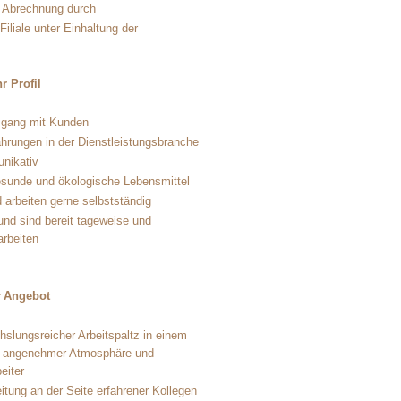
e Abrechnung durch
Filiale unter Einhaltung der
hr Profil
gang mit Kunden
ahrungen in der Dienstleistungsbranche
unikativ
gesunde und ökologische Lebensmittel
 arbeiten gerne selbstständig
und sind bereit tageweise und
arbeiten
er Angebot
hslungsreicher Arbeitspaltz in einem
t angenehmer Atmosphäre und
eiter
tung an der Seite erfahrener Kollegen