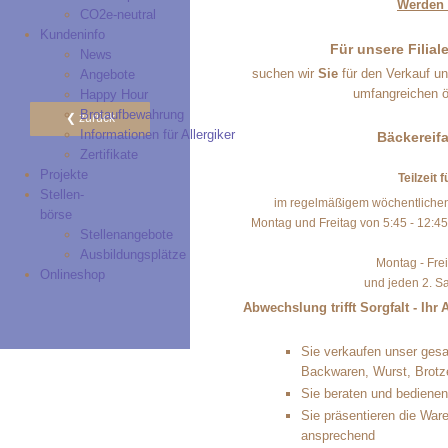
Werden S
CO2e-neutral
Kundeninfo
Für unsere Filia
News
suchen wir
Sie
für den Verkauf u
Angebote
umfangreichen ö
Happy Hour
Brotaufbewahrung
zurück
Informationen für Allergiker
Bäckereif
Zertifikate
Projekte
Teilzeit 
Stellen-
im regelmäßigem wöchentlichen 
börse
Montag und Freitag von 5:45 - 12:45
Stellenangebote
Ausbildungsplätze
Montag - Frei
Onlineshop
und jeden 2. S
Abwechslung trifft Sorgfalt - Ihr
Sie verkaufen unser ges
Backwaren, Wurst, Brotz
Sie beraten und bediene
Sie präsentieren die War
ansprechend