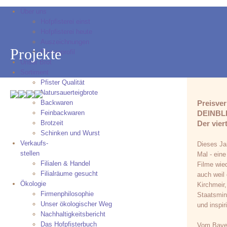
Über uns
Hofpfisterei einst
Hofpfisterei heute
Auszeichnungen
Projekte
Firmenprofil
Unser Brot
Sortiment
Pfister Qualität
Natursauerteigbrote
Backwaren
Preisver
Feinbackwaren
DEINBLI
Brotzeit
Der vier
Schinken und Wurst
Verkaufs-
Dieses Jah
stellen
Mal - eine
Filialen & Handel
Filme wied
Filialräume gesucht
auch weil 
Ökologie
Kirchmeir,
Firmenphilosophie
Staatsmini
Unser ökologischer Weg
und inspir
Nachhaltigkeitsbericht
Das Hofpfisterbuch
Vom Bayer