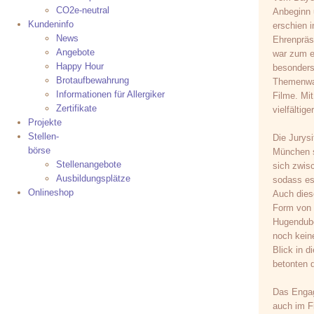
CO2e-neutral
Anbeginn 
Kundeninfo
erschien i
News
Ehrenprä
Angebote
war zum e
Happy Hour
besonders
Brotaufbewahrung
Themenwah
Informationen für Allergiker
Filme. Mi
Zertifikate
vielfälti
Projekte
Stellen-
Die Jurys
börse
München 
Stellenangebote
sich zwis
Ausbildungsplätze
sodass es 
Onlineshop
Auch diese
Form von 
Hugendubel
noch kein
Blick in d
betonten d
Das Engag
auch im F