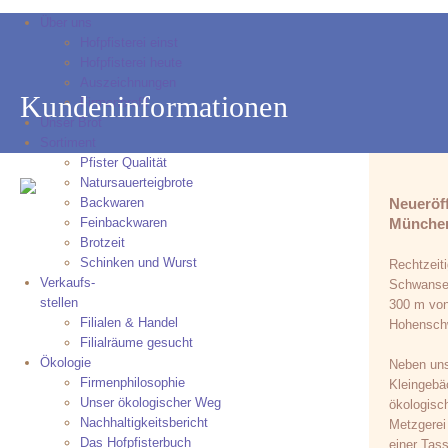
Über uns
Hofpfisterei einst
Hofpfisterei heute
Auszeichnungen
Kundeninformationen
Firmenprofil
Unser Brot
Sortiment
Pfister Qualität
Natursauerteigbrote
Backwaren
Neueröff
Feinbackwaren
München
Brotzeit
Schinken und Wurst
Rechtzeiti
Verkaufs-
Schwansee
stellen
300 m von
Filialen & Handel
Hohenschw
Filialräume gesucht
Ökologie
Neben uns
Firmenphilosophie
Kleingebä
Unser ökologischer Weg
ökologisc
Nachhaltigkeitsbericht
Metzgerei
Das Hofpfisterbuch
einer Tass