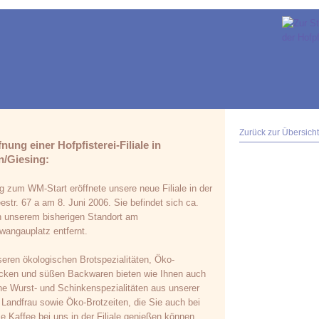
Zurück zur Übersicht
nung einer Hofpfisterei-Filiale in
/Giesing:
g zum WM-Start eröffnete unsere neue Filiale in der
str. 67 a am 8. Juni 2006. Sie befindet sich ca.
 unserem bisherigen Standort am
angauplatz entfernt.
eren ökologischen Brotspezialitäten, Öko-
cken und süßen Backwaren bieten wie Ihnen auch
he Wurst- und Schinkenspezialitäten aus unserer
 Landfrau sowie Öko-Brotzeiten, die Sie auch bei
e Kaffee bei uns in der Filiale genießen können.