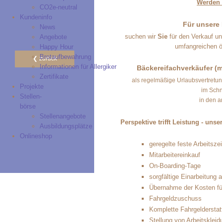
Werden S
CO2e-neutral
Kundeninfo
Für unsere
News
suchen wir
Sie
für den Verkauf u
Angebote
umfangreichen ö
Happy Hour
Brotaufbewahrung
zurück
Informationen für Allergiker
Bäckereifachverkäufer (m/
Zertifikate
als regelmäßige Urlaubsvertretun
Projekte
im Schn
Stellen-
in den 
börse
Stellenangebote
Perspektive trifft Leistung - uns
Ausbildungsplätze
Onlineshop
geregelte feste Arbeitsze
Mitarbeitereinkauf
On-Boarding-Tage
sorgfältige Einarbeitung 
Übernahme der Kosten für
Fahrgeldzuschuss
Komplette Fahrgelderstatt
Stellung von Arbeitsklei