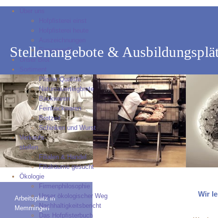
Über uns
Hofpfisterei einst
Hofpfisterei heute
Auszeichnungen
Stellenangebote & Ausbildungsplä
Firmenprofil
Unser Brot
Sortiment
Pfister Qualität
Natursauerteigbrote
Backwaren
Feinbackwaren
Brotzeit
Schinken und Wurst
Verkaufs-
stellen
Filialen & Handel
Filialräume gesucht
Ökologie
Firmenphilosophie
Wir l
Unser ökologischer Weg
Arbeitsplatz in
Nachhaltigkeitsbericht
Memmingen
Das Hofpfisterbuch