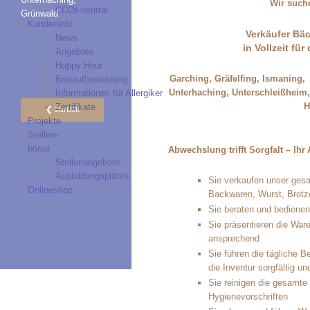
Wir suche
CO2e-neutral
Grünwald
Kundeninfo
Verkäufer Bäc
News
in Vollzeit f
Angebote
Happy Hour
Garching, Gräfelfing, Ismaning,
Brotaufbewahrung
Unterhaching, Unterschleißheim,
Informationen für Allergiker
H
Zertifikate
zurück
Projekte
Stellen-
börse
Abwechslung trifft Sorg­falt – Ihr 
Stellenangebote
Ausbildungsplätze
Sie verkaufen unser ges
Onlineshop
Backwaren, Wurst, Brotz
Sie beraten und bediene
Sie präsentieren die War
ansprechend
Sie führen die tägliche B
die Inventur sorgfältig u
Sie reinigen die gesamte 
Hygienevorschriften