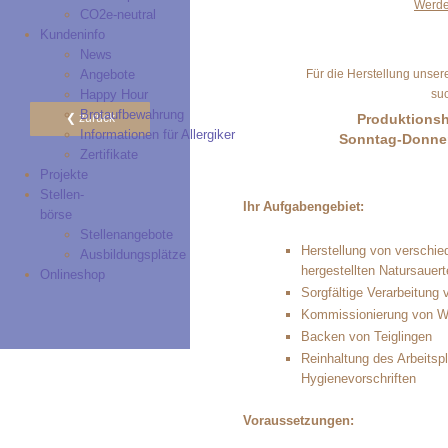
Werden
CO2e-neutral
Kundeninfo
News
Für die Herstellung unsere
Angebote
suc
Happy Hour
Brotaufbewahrung
Produktionshe
zurück
Informationen für Allergiker
Sonntag-Donner
Zertifikate
Projekte
Stellen-
Ihr Aufgabengebiet:
börse
Stellenangebote
Herstellung von verschie
Ausbildungsplätze
hergestellten Natursauert
Onlineshop
Sorgfältige Verarbeitung
Kommissionierung von W
Backen von Teiglingen
Reinhaltung des Arbeitsp
Hygienevorschriften
Voraussetzungen: