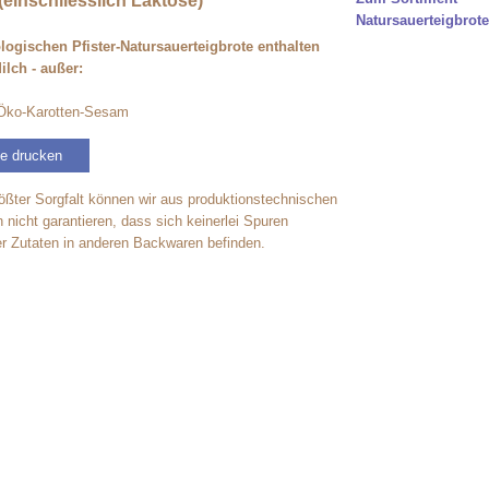
(einschliesslich Laktose)
Natursauerteigbrote
logischen Pfister-Natursauerteigbrote enthalten
ilch - außer:
 Öko-Karotten-Sesam
te drucken
rößter Sorgfalt können wir aus produktionstechnischen
 nicht garantieren, dass sich keinerlei Spuren
er Zutaten in anderen Backwaren befinden.