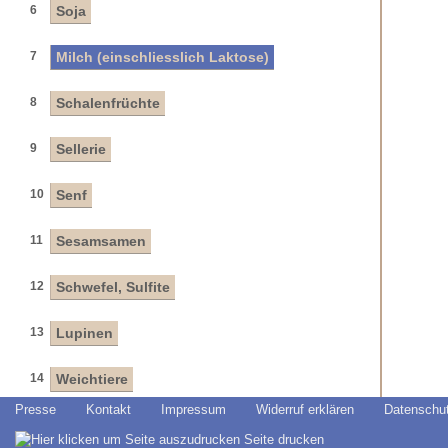
6
Soja
7
Milch (einschliesslich Laktose)
8
Schalenfrüchte
9
Sellerie
10
Senf
11
Sesamsamen
12
Schwefel, Sulfite
13
Lupinen
14
Weichtiere
Presse
Kontakt
Impressum
Widerruf erklären
Datenschu
Seite drucken