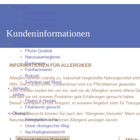
Über uns
Hofpfisterei einst
Hofpfisterei heute
Auszeichnungen
Kundeninformationen
Firmenprofil
Unser Brot
Sortiment
Pfister Qualität
Natursauerteigbrote
Backwaren
INFORMATIONEN FÜR ALLERGIKER
Feinbackwaren
Brotzeit
Allergien nehmen ständig zu. Industriell hergestellte Nahrungsmittel en
Schinken und Wurst
Hilfs- und Zusatzstoffe. Zutatenlisten sind zur Pflichtlektüre geworden.
Verkaufs-
Viele Kunden kaufen bei uns ein, weil sie als Allergiker unsere offene D
stellen
und weil sie mit unseren Produkten gute Erfahrungen gemacht haben.
Filialen & Handel
Dieses Vertrauen ist uns Ansporn, in unserem Angebot stets für Transp
Filialräume gesucht
Ökologie
In dieser Übersicht können Sie nach den "Allergenen Vierzehn" filtern un
Firmenphilosophie
Natursauerteigbroten enthaltenen Allergene anzeigen lassen.
Unser ökologischer Weg
Nachhaltigkeitsbericht
Das Hofpfisterbuch
1
Glutenhaltiges Getreide