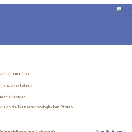
thalten immer mehr
eklaration schätzen
arenz zu sorgen.
d sich die in unseren ökologischen Pfister-
Zum Sortiment